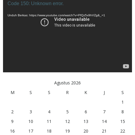
Pemutar
Code 150: Unknown error.
Video
Unduh Berkas: https://www.youtube.com/watch?v=PfQz5x9hVZg&_=1
Agustus 2026
M
S
S
R
K
J
S
1
2
3
4
5
6
7
8
9
10
11
12
13
14
15
16
17
18
19
20
21
22